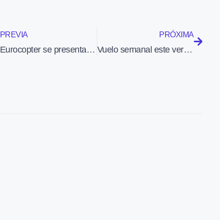
PREVIA
PRÓXIMA
Eurocopter se presenta en Le Bouget como empresa innovadora con el X3 a la cabeza
Vuelo semanal este verano entre Barcelona y Puerto Rico