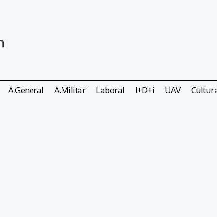
A.General
A.Militar
Laboral
I+D+i
UAV
Cultur