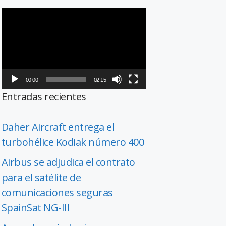
Reproductor
de
vídeo
00:00
02:15
Entradas recientes
Daher Aircraft entrega el
turbohélice Kodiak número 400
Airbus se adjudica el contrato
para el satélite de
comunicaciones seguras
SpainSat NG-III