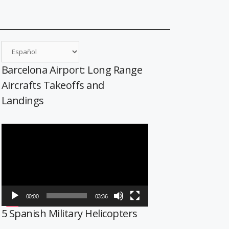
Barcelona Airport: Long Range
Aircrafts Takeoffs and
Landings
Reproductor
de
vídeo
00:00
03:36
5 Spanish Military Helicopters