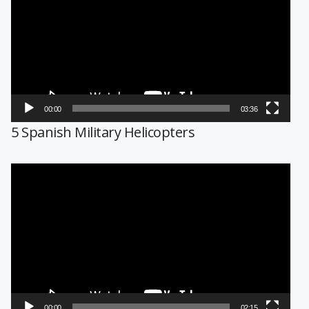
vídeo
00:00
03:36
5 Spanish Military Helicopters
Reproductor
de
vídeo
00:00
02:15