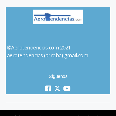
©Aerotendencias.com 2021
aerotendencias (arroba) gmail.com
Síguenos