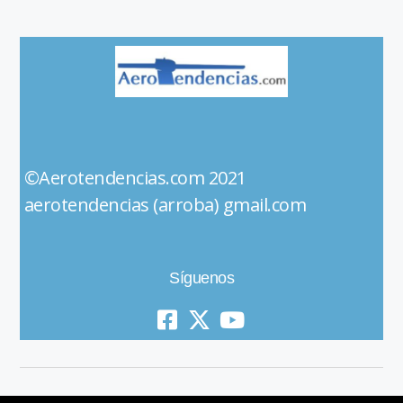
©Aerotendencias.com 2021
aerotendencias (arroba) gmail.com
Síguenos