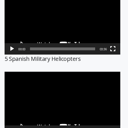
de
vídeo
00:00
03:36
5 Spanish Military Helicopters
Reproductor
de
vídeo