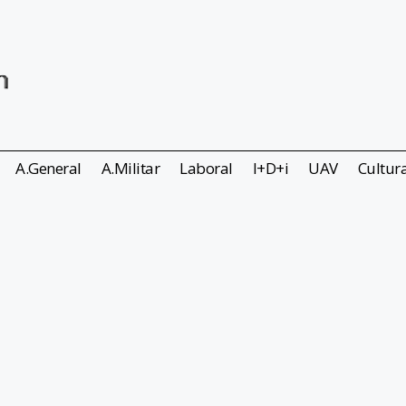
A.General
A.Militar
Laboral
I+D+i
UAV
Cultur