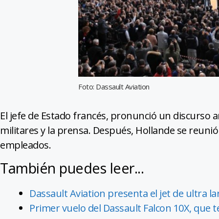
Foto: Dassault Aviation
El jefe de Estado francés, pronunció un discurso an
militares y la prensa. Después, Hollande se reuni
empleados.
También puedes leer...
Dassault Aviation presenta el jet de ultra l
Primer vuelo del Dassault Falcon 10X, que 