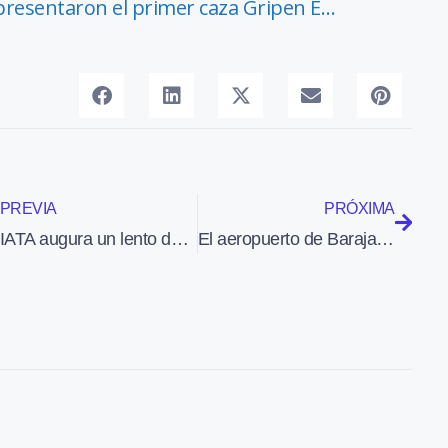
 presentaron el primer caza Gripen E…
PREVIA
PRÓXIMA
IATA augura un lento despegue de la carga en 2015
El aeropuerto de Barajas carece de preparación para atender un posible caso de ébola