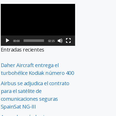
Reproductor
de
vídeo
00:00
02:15
Entradas recientes
Daher Aircraft entrega el
turbohélice Kodiak número 400
Airbus se adjudica el contrato
para el satélite de
comunicaciones seguras
SpainSat NG-III