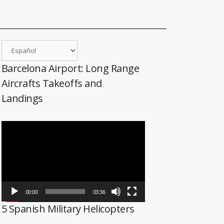
Barcelona Airport: Long Range
Aircrafts Takeoffs and
Landings
Reproductor
de
vídeo
00:00
03:36
5 Spanish Military Helicopters