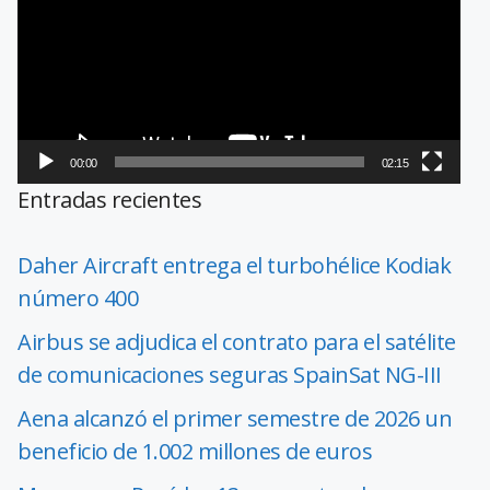
vídeo
00:00
02:15
Entradas recientes
Daher Aircraft entrega el turbohélice Kodiak
número 400
Airbus se adjudica el contrato para el satélite
de comunicaciones seguras SpainSat NG-III
Aena alcanzó el primer semestre de 2026 un
beneficio de 1.002 millones de euros