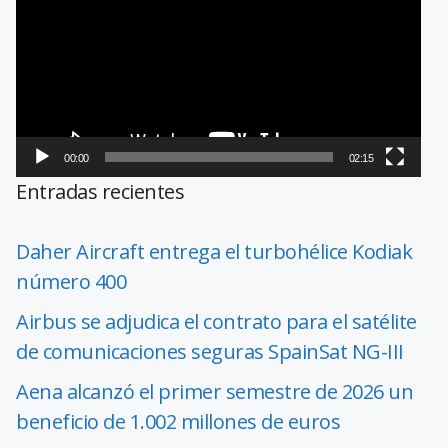
vídeo
00:00
02:15
Entradas recientes
Daher Aircraft entrega el turbohélice Kodiak
número 400
Airbus se adjudica el contrato para el satélite
de comunicaciones seguras SpainSat NG-III
Aena alcanzó el primer semestre de 2026 un
beneficio de 1.002 millones de euros