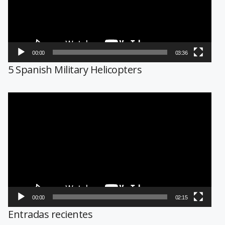
00:00
03:36
5 Spanish Military Helicopters
Reproductor
de
vídeo
00:00
02:15
Entradas recientes