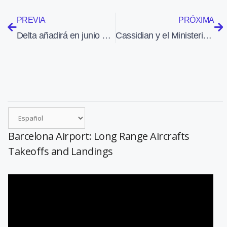
PREVIA
PRÓXIMA
Delta añadirá en junio una segunda frecuencia entre Atlanta y Bogotá
Cassidian y el Ministerio de Interior francés presentan una solución de banda ancha móvil para la seguridad pública
Barcelona Airport: Long Range Aircrafts
Takeoffs and Landings
Reproductor
de
vídeo