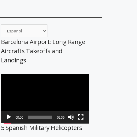
Barcelona Airport: Long Range
Aircrafts Takeoffs and
Landings
Reproductor
de
vídeo
00:00
03:36
5 Spanish Military Helicopters