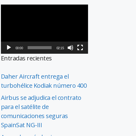
Reproductor
de
vídeo
00:00
02:15
Entradas recientes
Daher Aircraft entrega el
turbohélice Kodiak número 400
Airbus se adjudica el contrato
para el satélite de
comunicaciones seguras
SpainSat NG-III