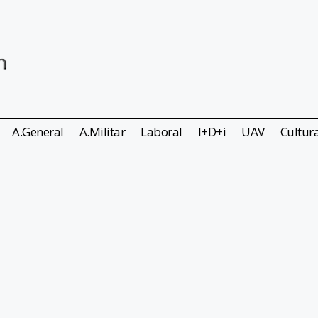
A.General
A.Militar
Laboral
I+D+i
UAV
Cultur