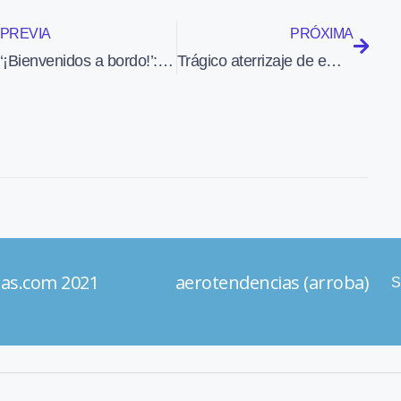
PREVIA
PRÓXIMA
‘¡Bienvenidos a bordo!’: el comandante Ramon Vallès acerca la aviación al gran público con humanidad
Trágico aterrizaje de emergencia de un jet en República Dominicana: fallecieron los dos pilotos
ias.com 2021 aerotendencias (arroba)
S