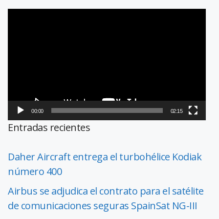
Reproductor
de
vídeo
00:00
02:15
Entradas recientes
Daher Aircraft entrega el turbohélice Kodiak
número 400
Airbus se adjudica el contrato para el satélite
de comunicaciones seguras SpainSat NG-III