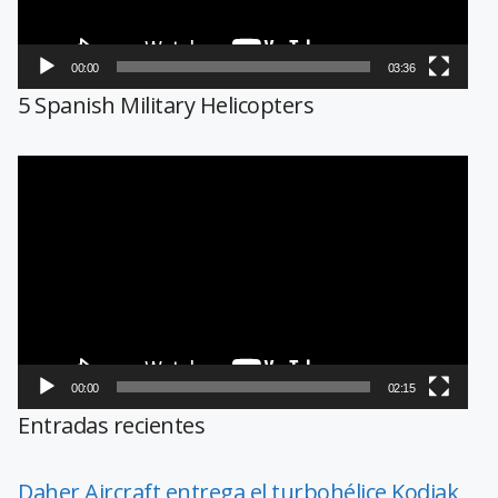
00:00
03:36
5 Spanish Military Helicopters
Reproductor
de
vídeo
00:00
02:15
Entradas recientes
Daher Aircraft entrega el turbohélice Kodiak