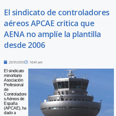
El sindicato de controladores
aéreos APCAE critica que
AENA no amplíe la plantilla
desde 2006
25/01/2010
10:41 am
El sindicato
minoritario
Asociación
Profesional
de
Controladore
s Aéreos de
España
(APCAE), ha
dado a