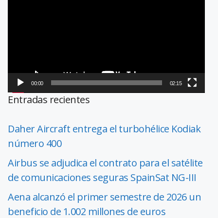
de
vídeo
00:00
02:15
Entradas recientes
Daher Aircraft entrega el turbohélice Kodiak
número 400
Airbus se adjudica el contrato para el satélite
de comunicaciones seguras SpainSat NG-III
Aena alcanzó el primer semestre de 2026 un
beneficio de 1.002 millones de euros