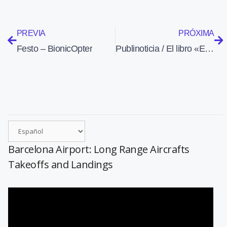
PREVIA
PRÓXIMA
Festo – BionicOpter
Publinoticia / El libro «El tiempo visto desde el cielo» se presentará en Aeroteca el 8 de abril
Barcelona Airport: Long Range Aircrafts
Takeoffs and Landings
Reproductor
de
vídeo