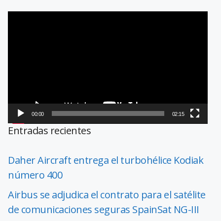
Reproductor
de
vídeo
00:00
02:15
Entradas recientes
Daher Aircraft entrega el turbohélice Kodiak
número 400
Airbus se adjudica el contrato para el satélite
de comunicaciones seguras SpainSat NG-III