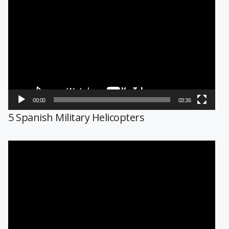
Reproductor
de
vídeo
00:00
03:36
5 Spanish Military Helicopters
Reproductor
de
vídeo