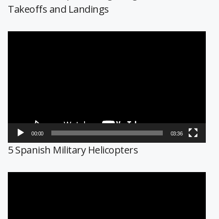
Takeoffs and Landings
Reproductor
de
vídeo
00:00
03:36
5 Spanish Military Helicopters
Reproductor
de
vídeo