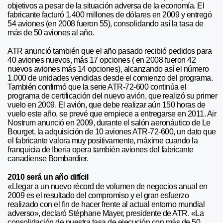
objetivos a pesar de la situación adversa de la economía. El
fabricante facturó 1.400 millones de dólares en 2009 y entregó
54 aviones (en 2008 fueron 55), consolidando así la tasa de
más de 50 aviones al año.
ATR anunció también que el año pasado recibió pedidos para
40 aviones nuevos, más 17 opciones ( en 2008 fueron 42
nuevos aviones más 14 opciones), alcanzando así el número
1.000 de unidades vendidas desde el comienzo del programa.
También confirmó que la serie ATR-72-600 continúa el
programa de certificación del nuevo avión, que realizó su primer
vuelo en 2009. El avión, que debe realizar aún 150 horas de
vuelo este año, se prevé que empiece a entregarse en 2011. Air
Nostrum anunció en 2009, durante el salón aeronáutico de Le
Bourget, la adquisición de 10 aviones ATR-72-600, un dato que
el fabricante valora muy positivamente, máxime cuando la
franquicia de Iberia opera también aviones del fabricante
canadiense Bombardier.
2010 será un año difícil
«Llegar a un nuevo récord de volumen de negocios anual en
2009 es el resultado del compromiso y el gran esfuerzo
realizado con el fin de hacer frente al actual entorno mundial
adverso», declaró Stéphane Mayer, presidente de ATR. «La
consolidación de nuestra tasa de ejecución con más de 50