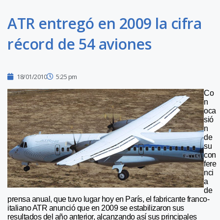
ATR entregó en 2009 la cifra
récord de 54 aviones
18/01/2010
5:25 pm
Co
n
oca
sió
n
de
su
con
fere
nci
a
de
prensa anual, que tuvo lugar hoy en París, el fabricante franco-
italiano ATR anunció que en 2009 se estabilizaron sus
resultados del año anterior, alcanzando así sus principales