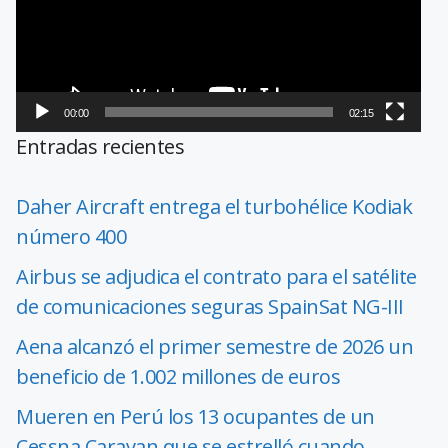
00:00
02:15
Entradas recientes
Daher Aircraft entrega el turbohélice Kodiak
número 400
Airbus se adjudica el contrato para el satélite
de comunicaciones seguras SpainSat NG-III
Aena alcanzó el primer semestre de 2026 un
beneficio de 1.002 millones de euros
Mueren en Perú los 13 ocupantes de un
Cessna Caravan que se estrelló cuando