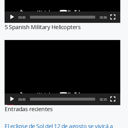
00:00
03:36
5 Spanish Military Helicopters
Reproductor
de
vídeo
00:00
02:15
Entradas recientes
El eclipse de Sol del 12 de agosto se vivirá a