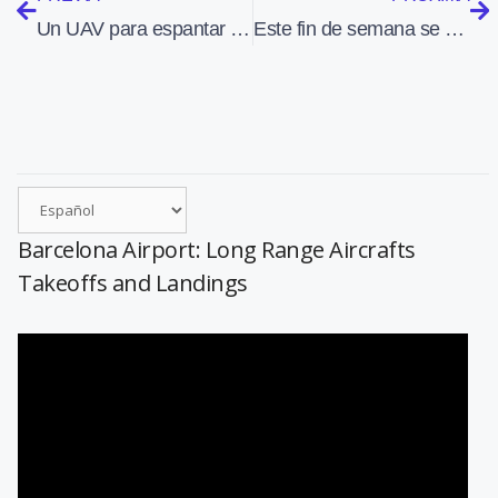
Un UAV para espantar a las manadas de aves
Este fin de semana se disputa en Lleida-Alguaire el Campeonato de España de Vuelo Acrobático
Barcelona Airport: Long Range Aircrafts
Takeoffs and Landings
Reproductor
de
vídeo