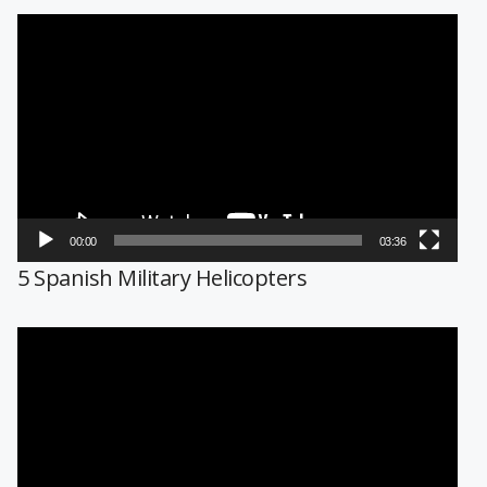
Reproductor
de
vídeo
00:00
03:36
5 Spanish Military Helicopters
Reproductor
de
vídeo