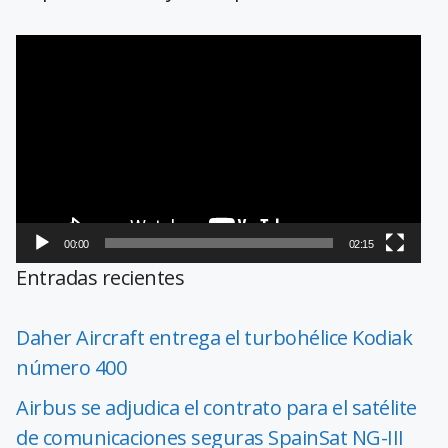
Reproductor
de
vídeo
00:00
02:15
Entradas recientes
Daher Aircraft entrega el turbohélice Kodiak
número 400
Airbus se adjudica el contrato para el satélite
de comunicaciones seguras SpainSat NG-III