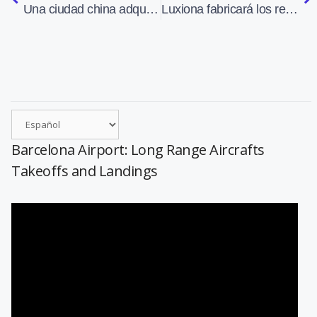
Una ciudad china adquiere dos Eurocopter EC155
Luxiona fabricará los reflectores de la iluminación exterior del Airbus A350
Barcelona Airport: Long Range Aircrafts
Takeoffs and Landings
Reproductor
de
vídeo