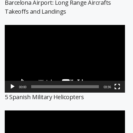
Barcelona Airport: Long Range Aircrafts
Takeoffs and Landings
Reproductor
de
vídeo
00:00
03:36
5 Spanish Military Helicopters
Reproductor
de
vídeo