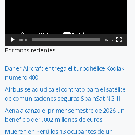
00:00
02:15
Entradas recientes
Daher Aircraft entrega el turbohélice Kodiak
número 400
Airbus se adjudica el contrato para el satélite
de comunicaciones seguras SpainSat NG-III
Aena alcanzó el primer semestre de 2026 un
beneficio de 1.002 millones de euros
Mueren en Perú los 13 ocupantes de un