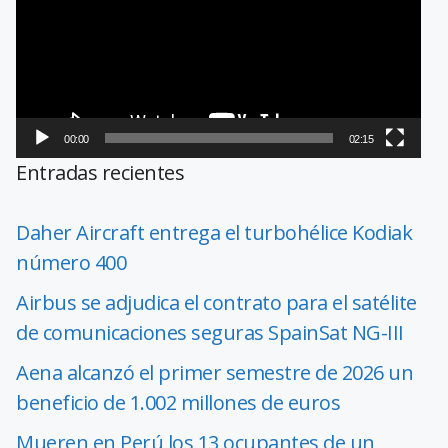
vídeo
00:00
02:15
Entradas recientes
Daher Aircraft entrega el turbohélice Kodiak
número 400
Airbus se adjudica el contrato para el satélite
de comunicaciones seguras SpainSat NG-III
Aena alcanzó el primer semestre de 2026 un
beneficio de 1.002 millones de euros
Mueren en Perú los 13 ocupantes de un