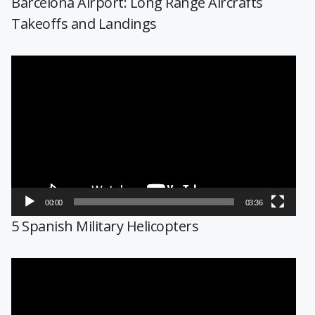
Barcelona Airport: Long Range Aircrafts
Takeoffs and Landings
Reproductor
de
vídeo
00:00
03:36
5 Spanish Military Helicopters
Reproductor
de
vídeo