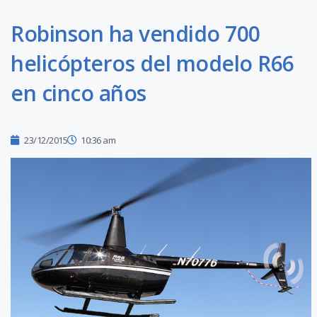
Robinson ha vendido 700
helicópteros del modelo R66
en cinco años
23/12/2015
10:36 am