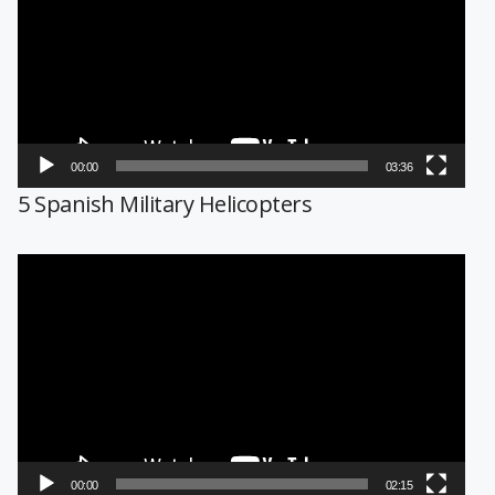
vídeo
00:00
03:36
5 Spanish Military Helicopters
Reproductor
de
vídeo
00:00
02:15