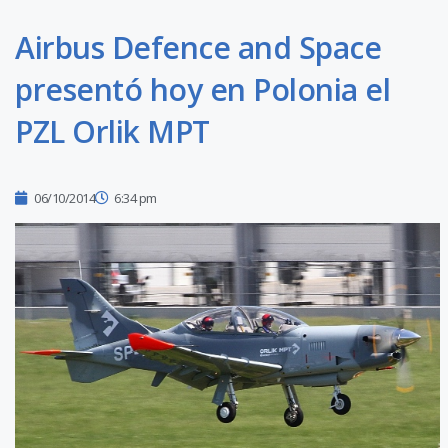
Airbus Defence and Space
presentó hoy en Polonia el
PZL Orlik MPT
06/10/2014
6:34 pm