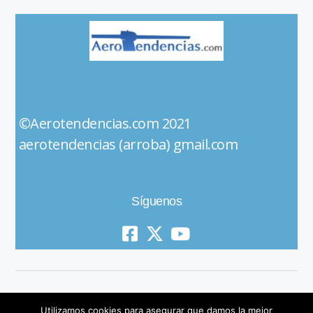
©Aerotendencias.com 2021
aerotendencias (arroba) gmail.com
Síguenos
Utilizamos cookies para asegurar que damos la mejor