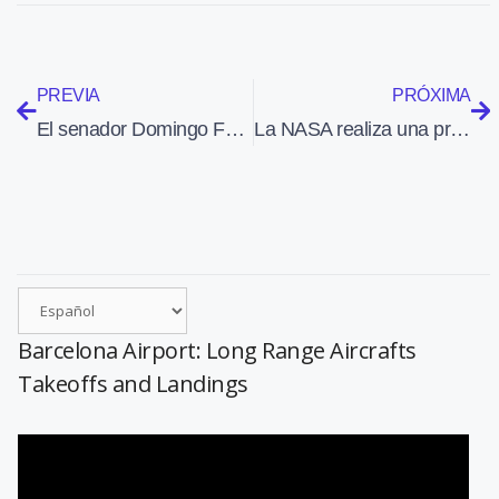
PREVIA
PRÓXIMA
El senador Domingo Fuentes formula al Gobierno preguntas sobre el wi-fi de los aeropuertos de Aena
La NASA realiza una prueba para obtener datos que ayuden a mejorar la seguridad de los helicópteros
Barcelona Airport: Long Range Aircrafts
Takeoffs and Landings
Reproductor
de