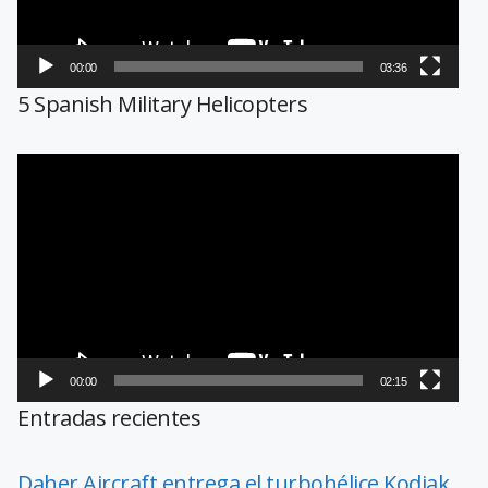
00:00
03:36
5 Spanish Military Helicopters
Reproductor
de
vídeo
00:00
02:15
Entradas recientes
Daher Aircraft entrega el turbohélice Kodiak