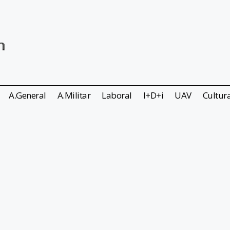
A.General
A.Militar
Laboral
I+D+i
UAV
Cultur