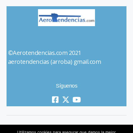
©Aerotendencias.com 2021
aerotendencias (arroba) gmail.com
Síguenos
Utilizamos cookies para asegurar que damos la mejor