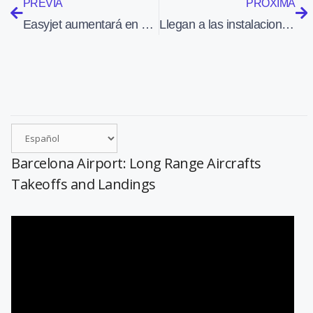
PREVIA
PRÓXIMA
Easyjet aumentará en 2022 su flota de aviones en España de 12 a 16 aparatos
Llegan a las instalaciones de Iberia Mantenimiento 52 estudiantes de Formación Profesional
Barcelona Airport: Long Range Aircrafts
Takeoffs and Landings
Reproductor
de
vídeo