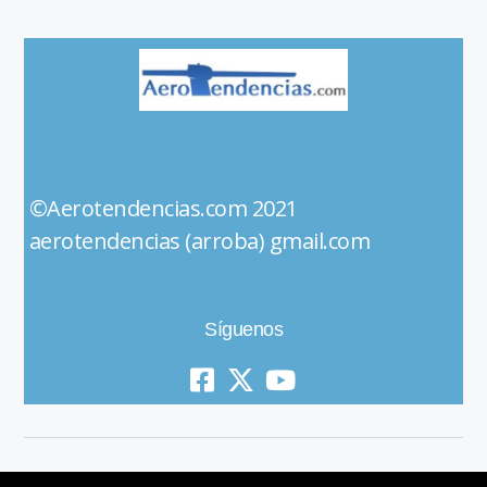
©Aerotendencias.com 2021
aerotendencias (arroba) gmail.com
Síguenos