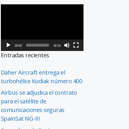
Reproductor
de
vídeo
00:00
02:15
Entradas recientes
Daher Aircraft entrega el
turbohélice Kodiak número 400
Airbus se adjudica el contrato
para el satélite de
comunicaciones seguras
SpainSat NG-III