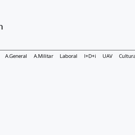
A.General
A.Militar
Laboral
I+D+i
UAV
Cultur