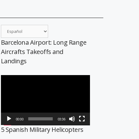
Barcelona Airport: Long Range
Aircrafts Takeoffs and
Landings
Reproductor
de
vídeo
00:00
03:36
5 Spanish Military Helicopters