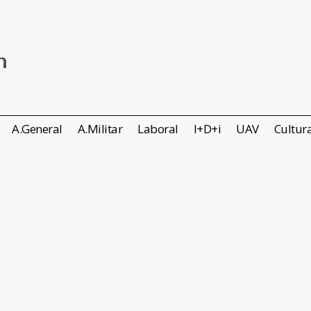
A.General
A.Militar
Laboral
I+D+i
UAV
Cultur