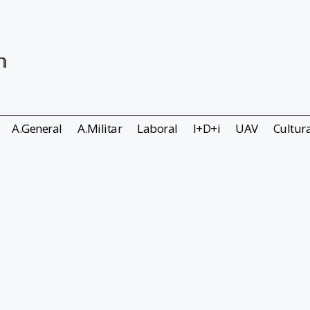
A.General
A.Militar
Laboral
I+D+i
UAV
Cultur