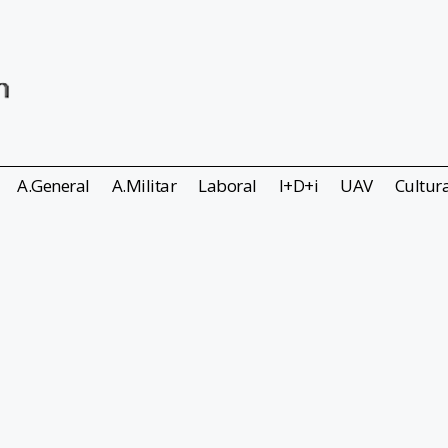
A.General
A.Militar
Laboral
I+D+i
UAV
Cultur