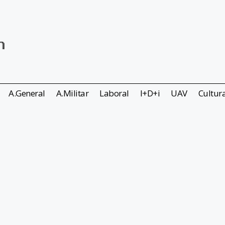
A.General
A.Militar
Laboral
I+D+i
UAV
Cultur