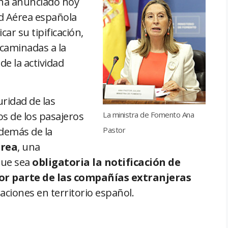
 ha anunciado hoy
d Aérea española
ar su tipificación,
ncaminadas a la
de la actividad
uridad de las
La ministra de Fomento Ana
os de los pasajeros
Pastor
demás de la
érea
, una
que sea
obligatoria la notificación de
or parte de las compañías extranjeras
ciones en territorio español.