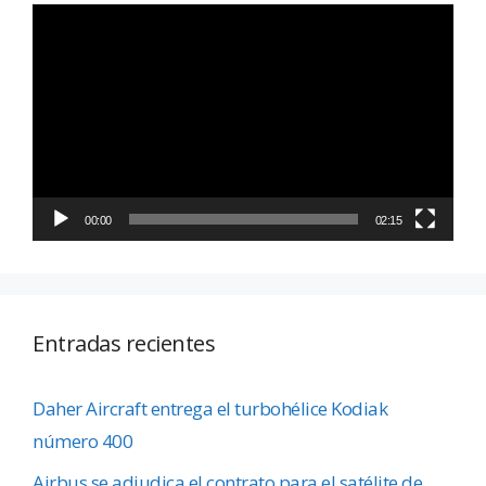
Reproductor
de
vídeo
00:00
02:15
Entradas recientes
Daher Aircraft entrega el turbohélice Kodiak
número 400
Airbus se adjudica el contrato para el satélite de