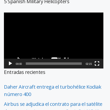
5 Spanish Military Helicopters
Reproductor
de
vídeo
00:00
02:15
Entradas recientes
Daher Aircraft entrega el turbohélice Kodiak
número 400
Airbus se adjudica el contrato para el satélite