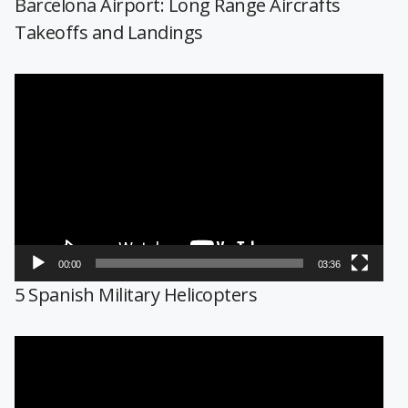
Barcelona Airport: Long Range Aircrafts
Takeoffs and Landings
Reproductor
de
vídeo
00:00
03:36
5 Spanish Military Helicopters
Reproductor
de
vídeo