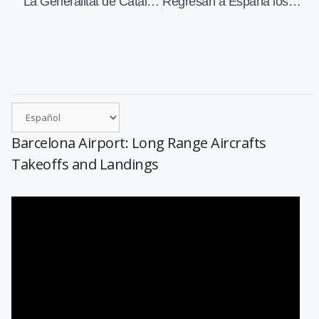
La Generalitat de Cataluña realiza el mantenimiento del helipuerto de Tírvia
Regresan a España los últimos militares destinados en Afganistán
Barcelona Airport: Long Range Aircrafts
Takeoffs and Landings
Reproductor
de
vídeo