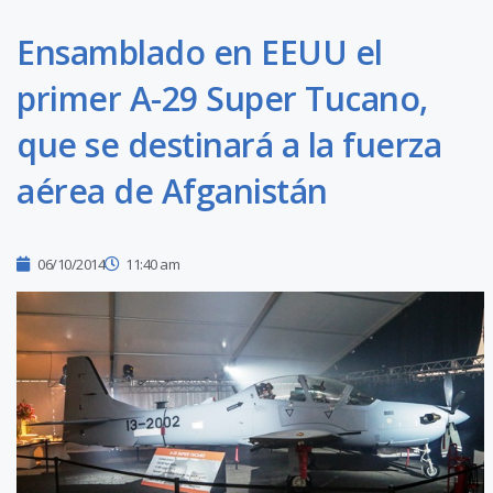
Ensamblado en EEUU el
primer A-29 Super Tucano,
que se destinará a la fuerza
aérea de Afganistán
06/10/2014
11:40 am