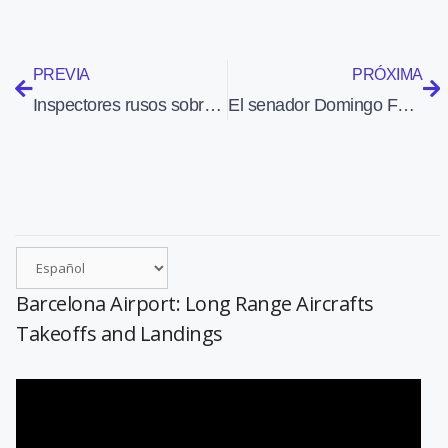
PREVIA
PRÓXIMA
Inspectores rusos sobrevuelan estos días España
El senador Domingo Fuentes formula al Gobierno preguntas sobre el wi-fi de los aeropuertos de Aena
Barcelona Airport: Long Range Aircrafts
Takeoffs and Landings
Reproductor
de