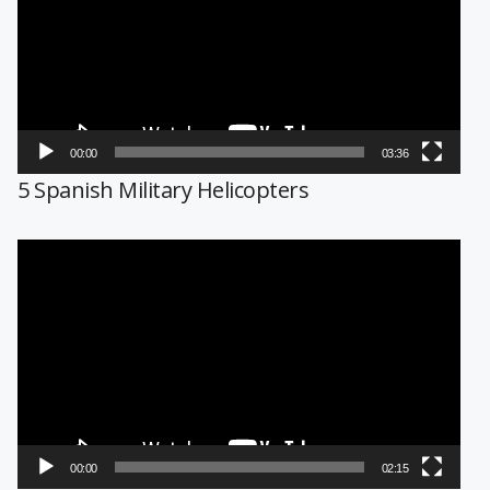
vídeo
00:00
03:36
5 Spanish Military Helicopters
Reproductor
de
vídeo
00:00
02:15