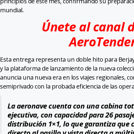
principios de este mes, confirmando su preparaci
mundial.
Únete al canal 
AeroTende
Esta entrega representa un doble hito para Berjaya
y la plataforma de lanzamiento de la nueva cole
anuncia una nueva era en los viajes regionales, 
semiprivado con la probada eficiencia de las oper
La aeronave cuenta con una cabina tot
ejecutiva, con capacidad para 26 pasaj
distribución 1×1, lo que garantiza que 
directo al pasillo y vista directa a múlt