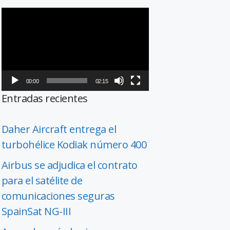
Reproductor
de
vídeo
00:00
02:15
Entradas recientes
Daher Aircraft entrega el
turbohélice Kodiak número 400
Airbus se adjudica el contrato
para el satélite de
comunicaciones seguras
SpainSat NG-III