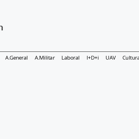
A.General
A.Militar
Laboral
I+D+i
UAV
Cultur