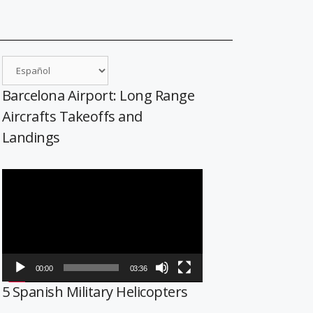
Barcelona Airport: Long Range
Aircrafts Takeoffs and
Landings
Reproductor
de
vídeo
00:00
03:36
5 Spanish Military Helicopters