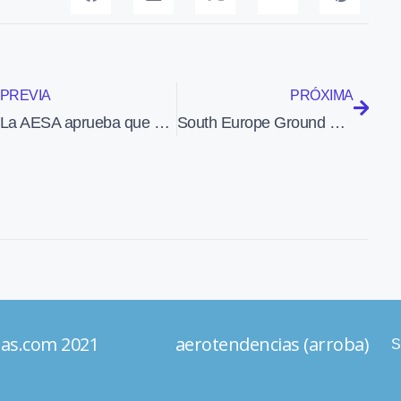
PREVIA
PRÓXIMA
La AESA aprueba que Volotea realice el mantenimiento integral de sus aviones
South Europe Ground Services (SOEGS) será la nueva empresa de handling del Grupo IAG
ias.com 2021 aerotendencias (arroba)
S