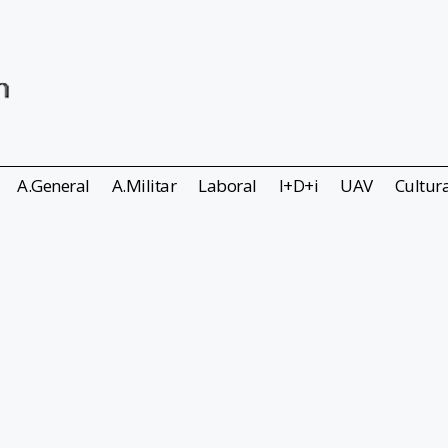
A.General
A.Militar
Laboral
I+D+i
UAV
Cultur