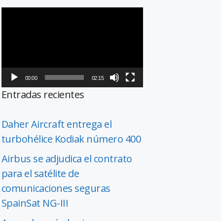
Reproductor
de
vídeo
00:00
02:15
Entradas recientes
Daher Aircraft entrega el
turbohélice Kodiak número 400
Airbus se adjudica el contrato
para el satélite de
comunicaciones seguras
SpainSat NG-III