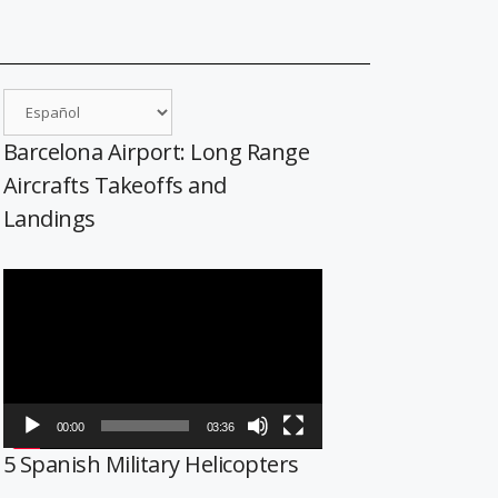
Barcelona Airport: Long Range
Aircrafts Takeoffs and
Landings
Reproductor
de
vídeo
00:00
03:36
5 Spanish Military Helicopters