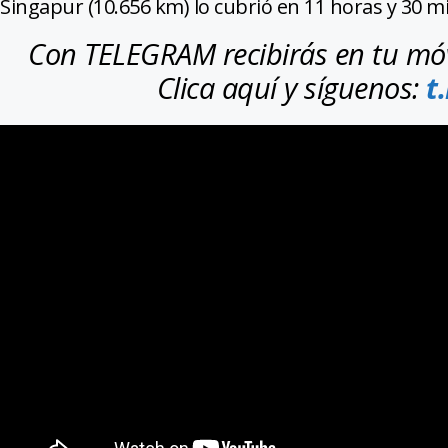
Singapur (10.656 km) lo cubrió en 11 horas y 30 m
Con TELEGRAM recibirás en tu móvi
Clica aquí y síguenos:
t