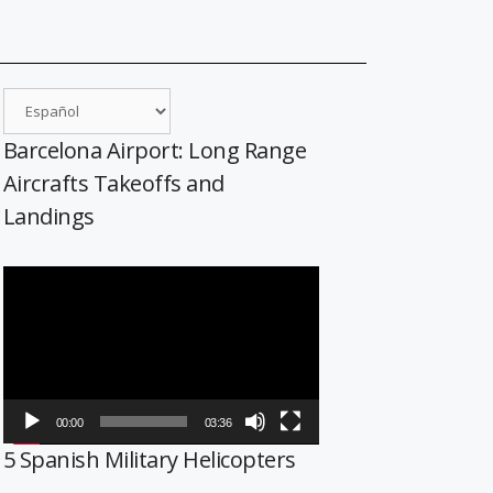
Barcelona Airport: Long Range
Aircrafts Takeoffs and
Landings
Reproductor
de
vídeo
00:00
03:36
5 Spanish Military Helicopters