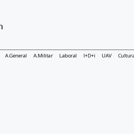
A.General
A.Militar
Laboral
I+D+i
UAV
Cultur