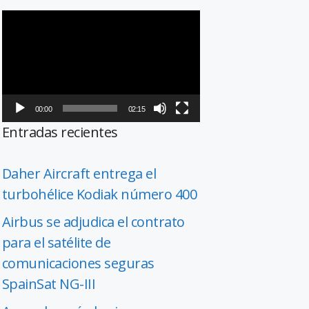
Reproductor
de
vídeo
00:00
02:15
Entradas recientes
Daher Aircraft entrega el
turbohélice Kodiak número 400
Airbus se adjudica el contrato
para el satélite de
comunicaciones seguras
SpainSat NG-III