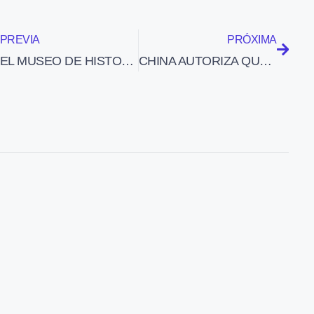
PREVIA
PRÓXIMA
EL MUSEO DE HISTORIA DE BARCELONA ORGANIZA LAS JORNADAS «LOS REFUGIOS ANTIAÉREOS DE BARCELONA. CRITERIOS DE INTERVENCIÓN PATRIMONIAL»
CHINA AUTORIZA QUE FLIGHT DESIGN VENDA Y FABRIQUE EN EL PAÍS EL AVIÓN LIGERO CT