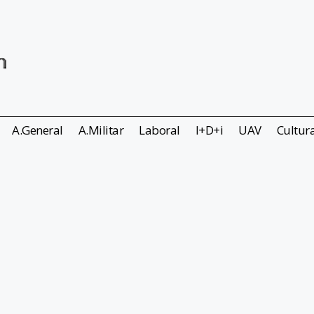
A.General
A.Militar
Laboral
I+D+i
UAV
Cultur