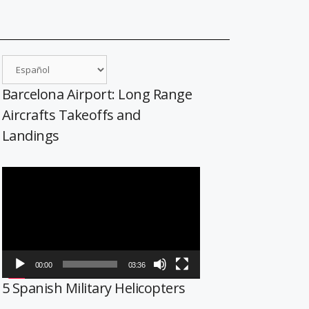
Barcelona Airport: Long Range
Aircrafts Takeoffs and
Landings
Reproductor
de
vídeo
00:00
03:36
5 Spanish Military Helicopters