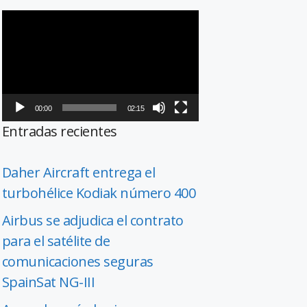
Reproductor
de
vídeo
00:00
02:15
Entradas recientes
Daher Aircraft entrega el
turbohélice Kodiak número 400
Airbus se adjudica el contrato
para el satélite de
comunicaciones seguras
SpainSat NG-III