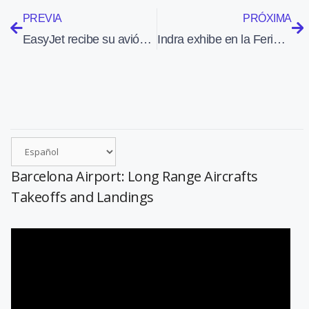
PREVIA
PRÓXIMA
EasyJet recibe su avión número 250
Indra exhibe en la Feria Aeroespacial Mexicana 2015 sus sistemas de vigilancia y gestión del espacio aéreo
Barcelona Airport: Long Range Aircrafts
Takeoffs and Landings
Reproductor
de
vídeo