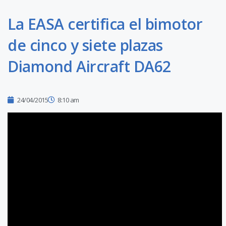
La EASA certifica el bimotor
de cinco y siete plazas
Diamond Aircraft DA62
24/04/2015
8:10 am