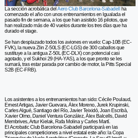
La sección acrobática del
Aero Club Barcelona-Sabadell
ha
comenzado el año con unos entrenamientos en Igualada el
pasado fin de semana, a los que han asistido 16 pilotos, que
han realizado más de 40 vuelos durante los tres días que ha
durado el stage.
Se han desplazado todos los aviones en vuelo: Cap-10B (EC-
FVK), la nueva Zlin Z-50LS (EC-LGS) de 300 caballos que
sustituye a la antigua Z-50L (EC-DLX) con potencial casi
agotado, y el Sukhoi 29 (HA-YAS), a los que pronto se les
sumará, tras estar parada por cambio de motor, la Pitts Special
S2B (EC-FRB).
Los asistentes a los entrenamientos han sido: Cécile Poulaud,
Ernest Artigas, Javier Guevara, Álex Moreno, Jurek Krupinski,
Carles Algué, Santiago del Río, Javier Teixidó, Joan Escribà,
Xavier Olmo, Daniel Ventura González, Àlex Balcells, David
Membrives, Artur Kielak, Rafa Molina y Carles Martí.
El Acrobatic Club Barcelona-Sabadell participará en las
principales competiciones a nivel estatal este año: la Copa