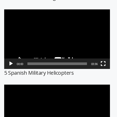
Reproductor
de
vídeo
00:00
03:36
5 Spanish Military Helicopters
Reproductor
de
vídeo