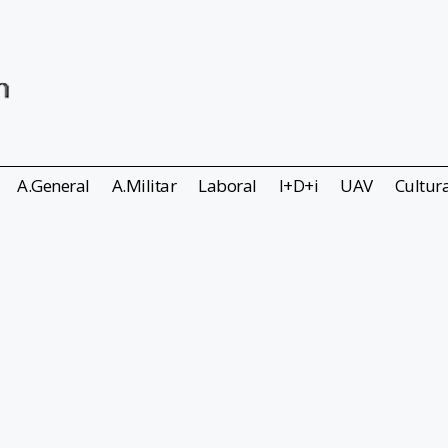
A.General
A.Militar
Laboral
I+D+i
UAV
Cultur