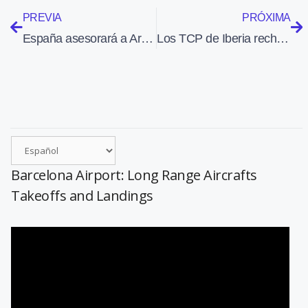
PREVIA
PRÓXIMA
España asesorará a Armenia en temas de seguridad aérea
Los TCP de Iberia rechazan en referéndum la propuesta de convenio colectivo
Barcelona Airport: Long Range Aircrafts
Takeoffs and Landings
Reproductor
de
vídeo