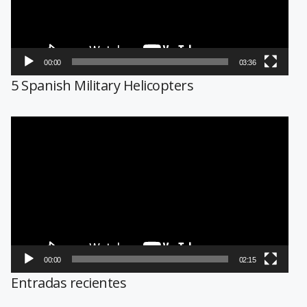
00:00
03:36
5 Spanish Military Helicopters
Reproductor
de
vídeo
00:00
02:15
Entradas recientes