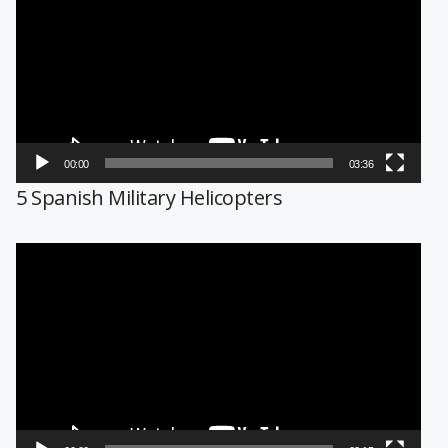
vídeo
00:00
03:36
5 Spanish Military Helicopters
Reproductor
de
vídeo