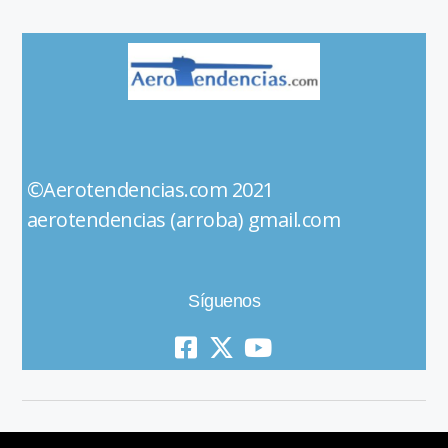
©Aerotendencias.com 2021
aerotendencias (arroba) gmail.com
Síguenos