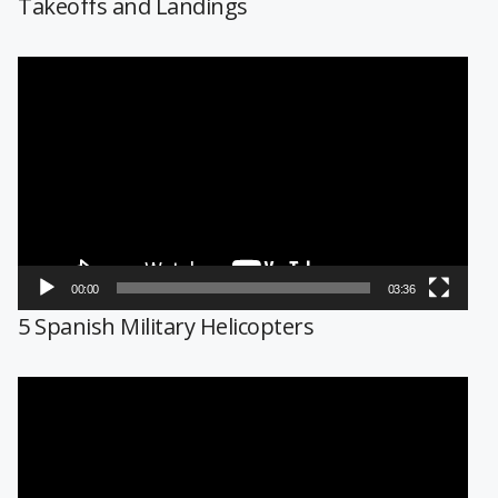
Takeoffs and Landings
Reproductor
de
vídeo
00:00
03:36
5 Spanish Military Helicopters
Reproductor
de
vídeo