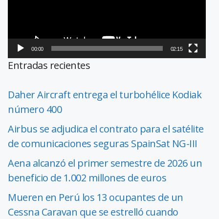
00:00
02:15
Entradas recientes
Daher Aircraft entrega el turbohélice Kodiak
número 400
Airbus se adjudica el contrato para el satélite
de comunicaciones seguras SpainSat NG-III
Aena alcanzó el primer semestre de 2026 un
beneficio de 1.002 millones de euros
Mueren en Perú los 13 ocupantes de un
Cessna Caravan que se estrelló cuando