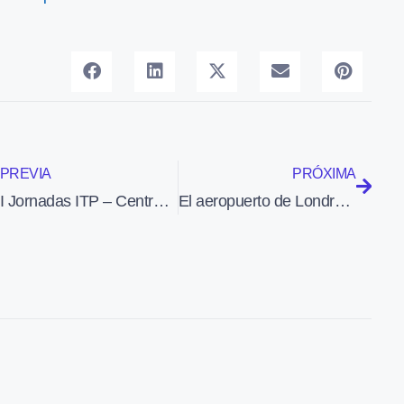
PREVIA
PRÓXIMA
I Jornadas ITP – Centros Tecnológicos
El aeropuerto de Londres Heathrow instalará 45 sistemas de detección de explosivos de Morpho