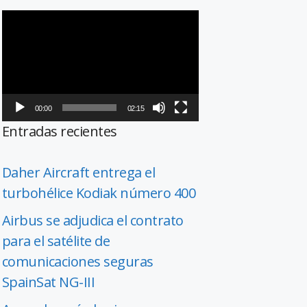
Reproductor
de
vídeo
00:00
02:15
Entradas recientes
Daher Aircraft entrega el
turbohélice Kodiak número 400
Airbus se adjudica el contrato
para el satélite de
comunicaciones seguras
SpainSat NG-III