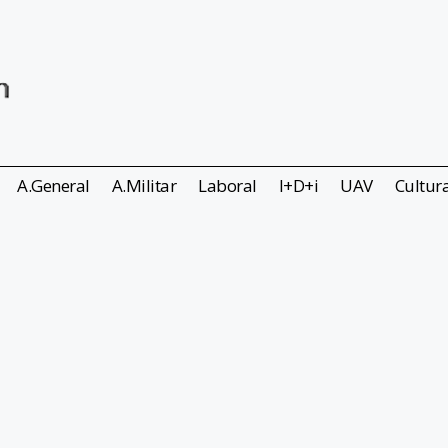
A.General
A.Militar
Laboral
I+D+i
UAV
Cultur