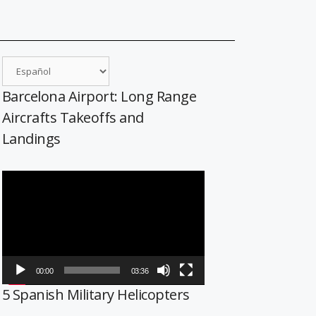
Barcelona Airport: Long Range
Aircrafts Takeoffs and
Landings
Reproductor
de
vídeo
00:00
03:36
5 Spanish Military Helicopters