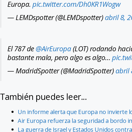
Europa.
pic.twitter.com/Dh0KR1Wogw
— LEMDspotter (@LEMDspotter)
abril 8, 
El 787 de
@AirEuropa
(LOT) rodando hacia 
bastante mala, pero algo es algo…
pic.tw
— MadridSpotter (@MadridSpotter)
abril
También puedes leer...
Un informe alerta que Europa no invierte l
Air Europa refuerza la seguridad a bordo 
La guerra de Israel y Estados Unidos contra 