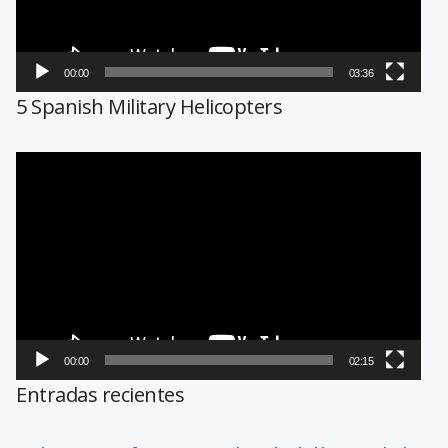
00:00
03:36
5 Spanish Military Helicopters
Reproductor
de
vídeo
00:00
02:15
Entradas recientes