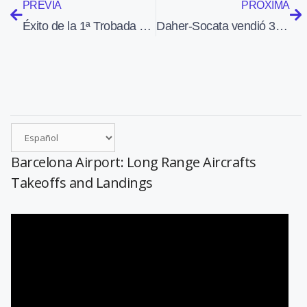
PREVIA
PRÓXIMA
Éxito de la 1ª Trobada d’Aviació General en el nuevo aeropuerto de Lleida Alguaire
Daher-Socata vendió 36 TBM-850 en 2009
Barcelona Airport: Long Range Aircrafts
Takeoffs and Landings
Reproductor
de
vídeo